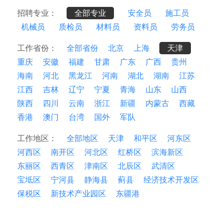
招聘专业：
全部专业
安全员
施工员
机械员
质检员
材料员
资料员
劳务员
工作省份：
全部省份
北京
上海
天津
重庆
安徽
福建
甘肃
广东
广西
贵州
海南
河北
黑龙江
河南
湖北
湖南
江苏
江西
吉林
辽宁
宁夏
青海
山东
山西
陕西
四川
云南
浙江
新疆
内蒙古
西藏
香港
澳门
台湾
国外
军队
工作地区：
全部地区
天津
和平区
河东区
河西区
南开区
河北区
红桥区
滨海新区
东丽区
西青区
津南区
北辰区
武清区
宝坻区
宁河县
静海县
蓟县
经济技术开发区
保税区
新技术产业园区
东疆港