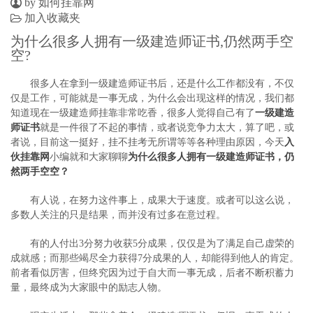
by 如何挂靠网
加入收藏夹
为什么很多人拥有一级建造师证书,仍然两手空
空?
很多人在拿到一级建造师证书后，还是什么工作都没有，不仅
仅是工作，可能就是一事无成，为什么会出现这样的情况，我们都
知道现在一级建造师挂靠非常吃香，很多人觉得自己有了
一级建造
师证书
就是一件很了不起的事情，或者说竞争力太大，算了吧，或
者说，目前这一挺好，挂不挂考无所谓等等各种理由原因，今天
入
伙挂靠网
小编就和大家聊聊
为什么很多人拥有一级建造师证书，仍
然两手空空？
有人说，在努力这件事上，成果大于速度。或者可以这么说，
多数人关注的只是结果，而并没有过多在意过程。
有的人付出3分努力收获5分成果，仅仅是为了满足自己虚荣的
成就感；而那些竭尽全力获得7分成果的人，却能得到他人的肯定。
前者看似厉害，但终究因为过于自大而一事无成，后者不断积蓄力
量，最终成为大家眼中的励志人物。