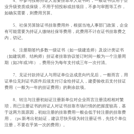
4、不参与投标持证人需要挂靠本人证书时，一般证书仅用于企
业升级资质或保级，不用于招投标或挂项目，不参与审图等工作，
如确实需要，则费用另算。
5、社保另算除证书挂靠费用外，根据当地人事部门政策，企业
有可能需要为持证人缴纳社保等费用，此费用不计在证书挂靠费之
内，切记。
6、注册期签约多数一级证书（如一级建造师）及设计类证书
（如建筑师、结构师）挂证者挂靠协议签订时间一般为一个注册周
期（如2年或3年），费用分为每年支付或三年一次付清。
7、见证付款持证人与用证单位达成意向约见后，一般而言，用
证单位见到证书原件后须支付订金给持证人，建委验收后支付挂证
费用（一般为一年的挂证费用）的剩余款项。
8、转注与注册初始证注册新单位对企业而言注册流程相对繁
琐，而已注册证书的持证人对证书挂靠市场行情的把握度较高，基
于这两方面原因，初始注册的挂靠费用一般会低于转注册的挂靠费
用，（ps:新考出初始证，建议尽快升级为转注册证书，先找个单位
注册，不要在乎第一次的费用）。