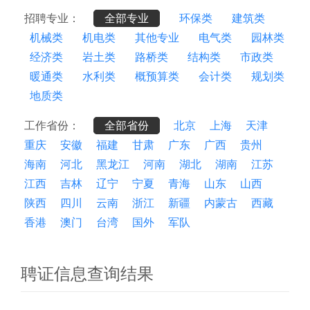
招聘专业：
全部专业
环保类
建筑类
机械类
机电类
其他专业
电气类
园林类
经济类
岩土类
路桥类
结构类
市政类
暖通类
水利类
概预算类
会计类
规划类
地质类
工作省份：
全部省份
北京
上海
天津
重庆
安徽
福建
甘肃
广东
广西
贵州
海南
河北
黑龙江
河南
湖北
湖南
江苏
江西
吉林
辽宁
宁夏
青海
山东
山西
陕西
四川
云南
浙江
新疆
内蒙古
西藏
香港
澳门
台湾
国外
军队
聘证信息查询结果