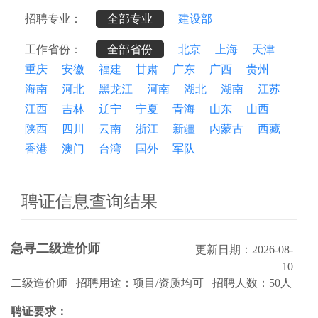
招聘专业：
全部专业
建设部
工作省份：
全部省份
北京
上海
天津
重庆
安徽
福建
甘肃
广东
广西
贵州
海南
河北
黑龙江
河南
湖北
湖南
江苏
江西
吉林
辽宁
宁夏
青海
山东
山西
陕西
四川
云南
浙江
新疆
内蒙古
西藏
香港
澳门
台湾
国外
军队
聘证信息查询结果
急寻二级造价师
更新日期：2026-08-
10
二级造价师 招聘用途：项目/资质均可 招聘人数：50人
聘证要求：