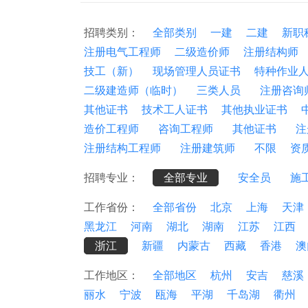
招聘类别：
全部类别
一建
二建
新职
注册电气工程师
二级造价师
注册结构师
技工（新）
现场管理人员证书
特种作业
二级建造师（临时）
三类人员
注册咨询
其他证书
技术工人证书
其他执业证书
造价工程师
咨询工程师
其他证书
注
注册结构工程师
注册建筑师
不限
资
招聘专业：
全部专业
安全员
施
工作省份：
全部省份
北京
上海
天津
黑龙江
河南
湖北
湖南
江苏
江西
浙江
新疆
内蒙古
西藏
香港
澳
工作地区：
全部地区
杭州
安吉
慈溪
丽水
宁波
瓯海
平湖
千岛湖
衢州