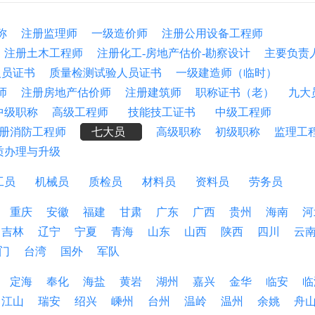
称
注册监理师
一级造价师
注册公用设备工程师
注册土木工程师
注册化工-房地产估价-勘察设计
主要负责
人员证书
质量检测试验人员证书
一级建造师（临时）
师
注册房地产估价师
注册建筑师
职称证书（老）
九大
中级职称
高级工程师
技能技工证书
中级工程师
册消防工程师
七大员
高级职称
初级职称
监理工
质办理与升级
工员
机械员
质检员
材料员
资料员
劳务员
重庆
安徽
福建
甘肃
广东
广西
贵州
海南
河
吉林
辽宁
宁夏
青海
山东
山西
陕西
四川
云
门
台湾
国外
军队
定海
奉化
海盐
黄岩
湖州
嘉兴
金华
临安
临
江山
瑞安
绍兴
嵊州
台州
温岭
温州
余姚
舟