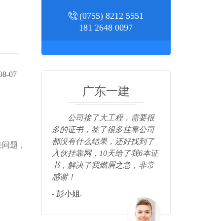
(0755) 8212 5551
181 2648 0097
8-07
广东一建
公司接了大工程，需要很
非常感谢入
多的证书，签了很多挂靠公司
快速，3天
都没有什么结果，还好找到了
感谢！
关问题，
入伙挂靠网，10天给了我6本证
- 张总.
书，解决了我燃眉之急，非常
感谢！
- 彭小姐.