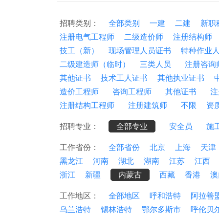
招聘类别：
全部类别
一建
二建
新职
注册电气工程师
二级造价师
注册结构师
技工（新）
现场管理人员证书
特种作业
二级建造师（临时）
三类人员
注册咨询
其他证书
技术工人证书
其他执业证书
造价工程师
咨询工程师
其他证书
注
注册结构工程师
注册建筑师
不限
资
招聘专业：
全部专业
安全员
施
工作省份：
全部省份
北京
上海
天津
黑龙江
河南
湖北
湖南
江苏
江西
浙江
新疆
内蒙古
西藏
香港
澳
工作地区：
全部地区
呼和浩特
阿拉善
乌兰浩特
锡林浩特
鄂尔多斯市
呼伦贝