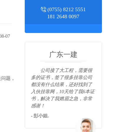
(0755) 8212 5551
181 2648 0097
8-07
广东一建
公司接了大工程，需要很
非常感谢入
多的证书，签了很多挂靠公司
快速，3天
关问题，
都没有什么结果，还好找到了
感谢！
入伙挂靠网，10天给了我6本证
- 张总.
书，解决了我燃眉之急，非常
感谢！
- 彭小姐.