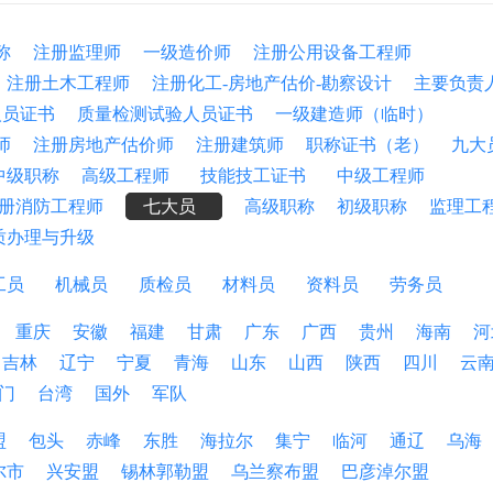
称
注册监理师
一级造价师
注册公用设备工程师
注册土木工程师
注册化工-房地产估价-勘察设计
主要负责
人员证书
质量检测试验人员证书
一级建造师（临时）
师
注册房地产估价师
注册建筑师
职称证书（老）
九大
中级职称
高级工程师
技能技工证书
中级工程师
册消防工程师
七大员
高级职称
初级职称
监理工
质办理与升级
工员
机械员
质检员
材料员
资料员
劳务员
重庆
安徽
福建
甘肃
广东
广西
贵州
海南
河
吉林
辽宁
宁夏
青海
山东
山西
陕西
四川
云
门
台湾
国外
军队
盟
包头
赤峰
东胜
海拉尔
集宁
临河
通辽
乌海
尔市
兴安盟
锡林郭勒盟
乌兰察布盟
巴彦淖尔盟