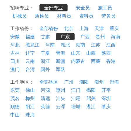
招聘专业：
全部专业
安全员
施工员
机械员
质检员
材料员
资料员
劳务员
工作省份：
全部省份
北京
上海
天津
重庆
安徽
福建
甘肃
广东
广西
贵州
海南
河北
黑龙江
河南
湖北
湖南
江苏
江西
吉林
辽宁
宁夏
青海
山东
山西
陕西
四川
云南
浙江
新疆
内蒙古
西藏
香港
澳门
台湾
国外
军队
工作地区：
全部地区
广州
潮阳
潮州
澄海
东莞
佛山
河源
惠州
江门
揭阳
开平
茂名
梅州
清远
汕头
汕尾
韶关
深圳
顺德
阳江
英德
云浮
增城
湛江
肇庆
中山
珠海