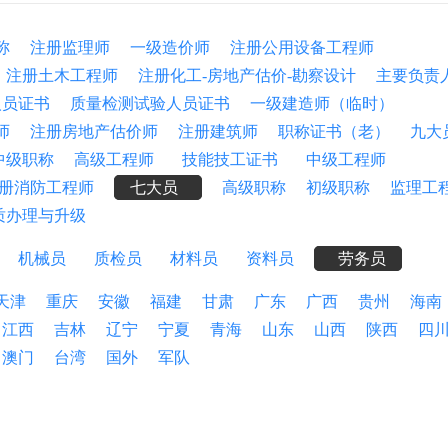
称
注册监理师
一级造价师
注册公用设备工程师
注册土木工程师
注册化工-房地产估价-勘察设计
主要负责
人员证书
质量检测试验人员证书
一级建造师（临时）
师
注册房地产估价师
注册建筑师
职称证书（老）
九大
中级职称
高级工程师
技能技工证书
中级工程师
册消防工程师
七大员
高级职称
初级职称
监理工
质办理与升级
机械员
质检员
材料员
资料员
劳务员
天津
重庆
安徽
福建
甘肃
广东
广西
贵州
海南
江西
吉林
辽宁
宁夏
青海
山东
山西
陕西
四
澳门
台湾
国外
军队