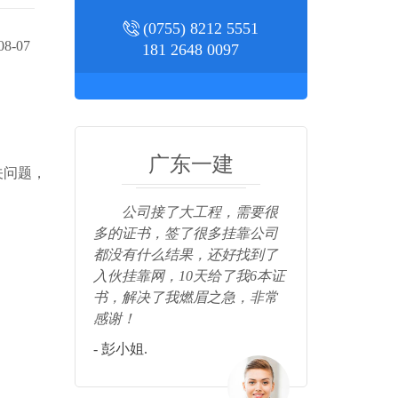
(0755) 8212 5551
8-07
181 2648 0097
广东一建
关问题，
公司接了大工程，需要很
非常感谢入
多的证书，签了很多挂靠公司
快速，3天
都没有什么结果，还好找到了
感谢！
入伙挂靠网，10天给了我6本证
- 张总.
书，解决了我燃眉之急，非常
感谢！
- 彭小姐.