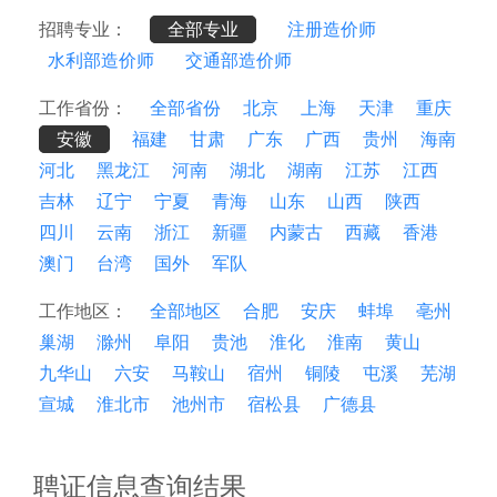
招聘专业：
全部专业
注册造价师
水利部造价师
交通部造价师
工作省份：
全部省份
北京
上海
天津
重庆
安徽
福建
甘肃
广东
广西
贵州
海南
河北
黑龙江
河南
湖北
湖南
江苏
江西
吉林
辽宁
宁夏
青海
山东
山西
陕西
四川
云南
浙江
新疆
内蒙古
西藏
香港
澳门
台湾
国外
军队
工作地区：
全部地区
合肥
安庆
蚌埠
亳州
巢湖
滁州
阜阳
贵池
淮化
淮南
黄山
九华山
六安
马鞍山
宿州
铜陵
屯溪
芜湖
宣城
淮北市
池州市
宿松县
广德县
聘证信息查询结果