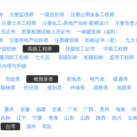
称
注册监理师
一级造价师
注册公用设备工程师
注册土木工程师
注册化工-房地产估价-勘察设计
主要负责
人员证书
质量检测试验人员证书
一级建造师（临时）
师
注册房地产估价师
注册建筑师
职称证书（老）
九大
中级职称
高级工程师
技能技工证书
中级工程师
册消防工程师
七大员
高级职称
初级职称
监理工程师
质办理与升级
市政类
概预算类
机电类
电气类
暖通类
园林类
经济类
规划类
环保类
路桥类
地质类
重庆
安徽
福建
甘肃
广东
广西
贵州
海南
河
吉林
辽宁
宁夏
青海
山东
山西
陕西
四川
云
台湾
国外
军队