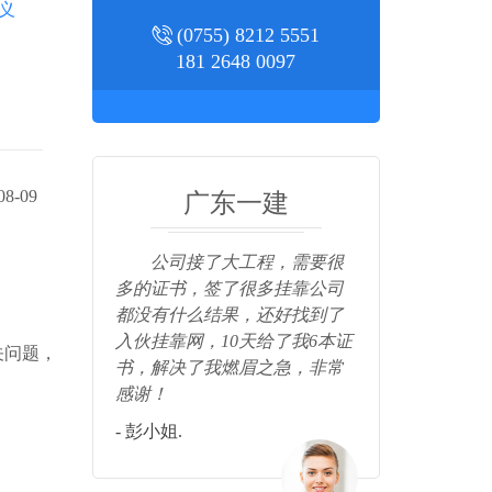
义
(0755) 8212 5551
181 2648 0097
8-09
广东一建
公司接了大工程，需要很
非常感谢入
多的证书，签了很多挂靠公司
快速，3天
都没有什么结果，还好找到了
感谢！
入伙挂靠网，10天给了我6本证
- 张总.
关问题，
书，解决了我燃眉之急，非常
感谢！
- 彭小姐.