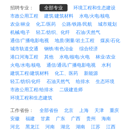
招聘专业：
全部专业
环境工程和生态建设
市政公用工程
建筑/建筑材料
水电/火电/核电
农业/林业
化工/医药
公路/铁路/民航
城市规划
机械/电子
轻工/纺织、化纤
石油/天然气
通信/广播电影电视
地质/测量/岩土工程
煤炭/石化
城市轨道交通
钢铁/有色冶金
综合经济
港口河海工程
其他
水电/核电/火电
林业/农业
火电/水电/核电
通信/通讯/广播电影电视
水利
建筑工程/建筑材料
化工、医药
新能源
轻工/纺织/化纤
石油天然气
给排水
生态环境
市政公用工程/给排水
二级建造师
环境工程和生态建筑
工作省份：
全部省份
北京
上海
天津
重庆
安徽
福建
甘肃
广东
广西
贵州
海南
河北
黑龙江
河南
湖北
湖南
江苏
江西